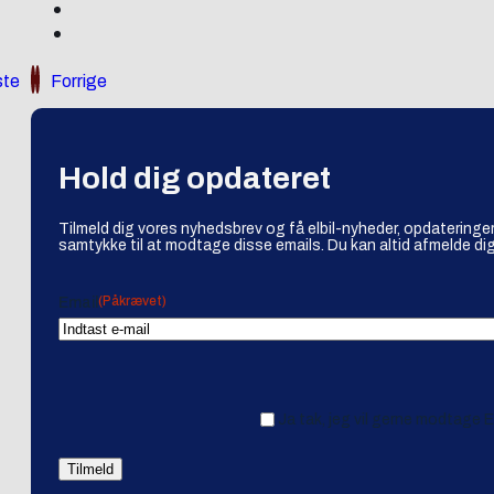
te
Forrige
Hold dig opdateret
Tilmeld dig vores nyhedsbrev og få elbil-nyheder, opdateringer
samtykke til at modtage disse emails. Du kan altid afmelde dig
(Påkrævet)
Email
Ja tak, jeg vil gerne modtage 