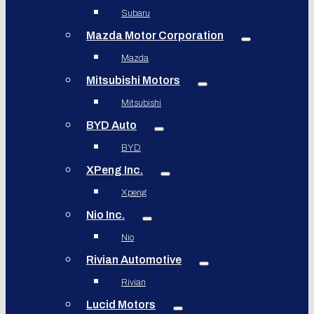
Subaru
Mazda Motor Corporation
Mazda
Mitsubishi Motors
Mitsubishi
BYD Auto
BYD
XPeng Inc.
Xpeng
Nio Inc.
Nio
Rivian Automotive
Rivian
Lucid Motors