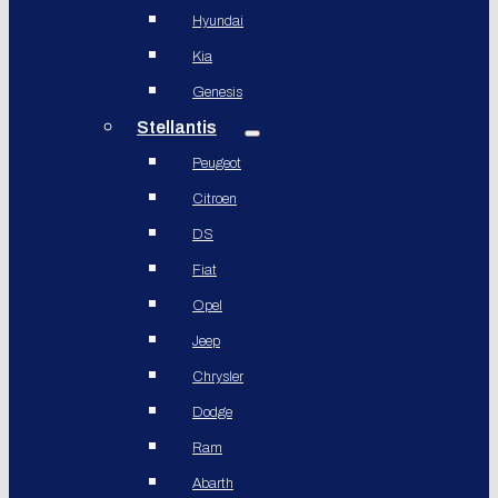
Hyundai
Kia
Genesis
Stellantis
Peugeot
Citroen
DS
Fiat
Opel
Jeep
Chrysler
Dodge
Ram
Abarth