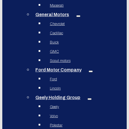
Maserati
General Motors
Chevrolet
Cadillac
Buick
GMC
Scout motors
Ford Motor Company
Ford
Lincoln
Geely Holding Group
Geely
Volvo
Polestar