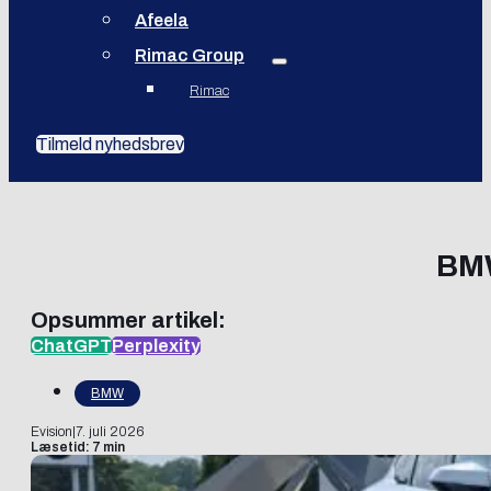
Afeela
Rimac Group
Rimac
Tilmeld nyhedsbrev
BMW
Opsummer artikel:
ChatGPT
Perplexity
BMW
Evision
|
7. juli 2026
Læsetid: 7 min