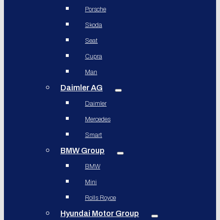
Porsche
Skoda
Seat
Cupra
Man
Daimler AG
Daimler
Mercedes
Smart
BMW Group
BMW
Mini
Rolls Royce
Hyundai Motor Group