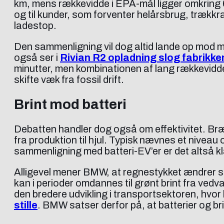
km, mens rækkevidde i EPA-mål ligger omkring 644
og til kunder, som forventer helårsbrug, trækkraf
ladestop.
Den sammenligning vil dog altid lande op mod mod
også ser i
Rivian R2 opladning slog fabrikken
minutter, men kombinationen af lang rækkevidde
skifte væk fra fossil drift.
Brint mod batteri
Debatten handler dog også om effektivitet. Bræn
fra produktion til hjul. Typisk nævnes et niveau 
sammenligning med batteri-EV’er er det altså kl
Alligevel mener BMW, at regnestykket ændrer si
kan i perioder omdannes til grønt brint fra vedv
den bredere udvikling i transportsektoren, hvor 
stille
. BMW satser derfor på, at batterier og br