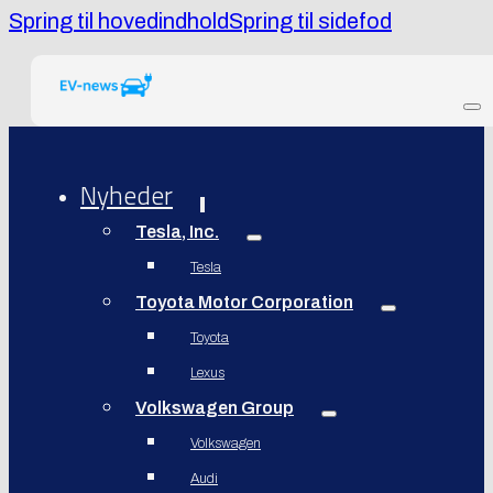
Spring til hovedindhold
Spring til sidefod
Nyheder
Tesla, Inc.
Tesla
Toyota Motor Corporation
Toyota
Lexus
Volkswagen Group
Volkswagen
Audi