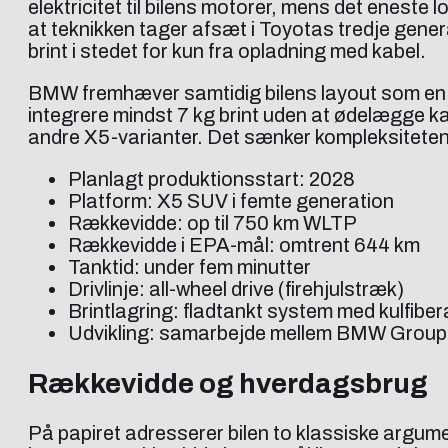
elektricitet til bilens motorer, mens det enes
at teknikken tager afsæt i Toyotas tredje genera
brint i stedet for kun fra opladning med kabel.
BMW fremhæver samtidig bilens layout som en af
integrere mindst 7 kg brint uden at ødelægge k
andre X5-varianter. Det sænker kompleksiteten i
Planlagt produktionsstart: 2028
Platform: X5 SUV i femte generation
Rækkevidde: op til 750 km WLTP
Rækkevidde i EPA-mål: omtrent 644 km
Tanktid: under fem minutter
Drivlinje: all-wheel drive (firehjulstræk)
Brintlagring: fladtankt system med kulfib
Udvikling: samarbejde mellem BMW Group
Rækkevidde og hverdagsbrug
På papiret adresserer bilen to klassiske argum