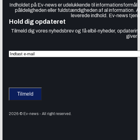
Indholdet på Ev-news er udelukkende til informationsformål
pålideligheden eller fuldstændigheden af al information. 
leverede indhold. Ev-news tjener
Hold dig opdateret
Tilmeld dig vores nyhedsbrev og få elbil-nyheder, opdatering
giver 
2026 © Ev-news - All right reserved.