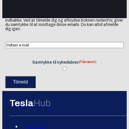
Tilmeld dig vores nyhedsbrev og få elbil-nyheder, opdateringer
samt lejlighedsvise tilbud og produktanbefalinger direkte i din
indbakke. Ved at tilmelde dig og afkrydse boksen nedenfor, giver
du samtykke til at modtage disse emails. Du kan altid afmelde
dig igen.
(Påkrævet)
Samtykke til nyhedsbrev
Tesla
Hub
Forside