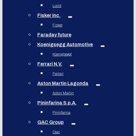
Lucid
Fisker Inc.
Fisker
Faraday future
Koenigsegg Automotive
Koenigsegg
Ferrari N.V.
Ferrari
Aston Martin Lagonda
Aston Martin
Pininfarina S.p.A.
Pininfarina
GAC Group
Gac