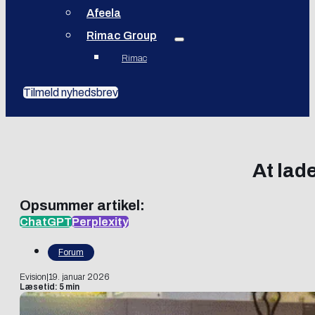
Afeela
Rimac Group
Rimac
Tilmeld nyhedsbrev
At lade
Opsummer artikel:
ChatGPT
Perplexity
Forum
Evision
|
19. januar 2026
Læsetid: 5 min