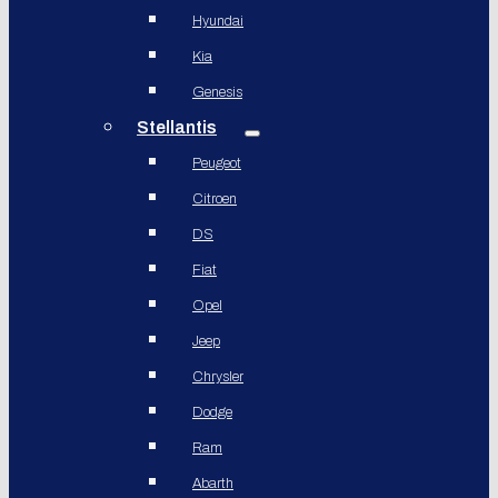
Hyundai
Kia
Genesis
Stellantis
Peugeot
Citroen
DS
Fiat
Opel
Jeep
Chrysler
Dodge
Ram
Abarth