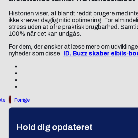
Historien viser, at blandt reddit brugere med in
ikke kræver daglig nitid optimering. For alminde
stress uden at ofre praktisk brugbarhed. Samti
100% når det kan undgås.
For dem, der ønsker at læse mere om udviklinge
nyheder som disse:
ID. Buzz skaber elbils-bo
te
Forrige
Hold dig opdateret