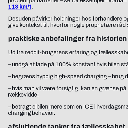
procent på batteriet – se for eksempel hvordan n
113 km/t
.
Desuden påvirker holdninger hos forhandlere o
give kontekst til, hvorfor nogle proprietære rå
praktiske anbefalinger fra historien
Ud fra reddit-brugerens erfaring og fællesskab
– undgå at lade på 100% konstant hvis bilen står
– begræns hyppig high-speed charging – brug de
– hvis man vil være forsigtig, kan en grænse p
rækkevidde;
– betragt elbilen mere som en ICE i hverdagsmøns
charging behavior.
afsluttende tanker fra fællesskabet