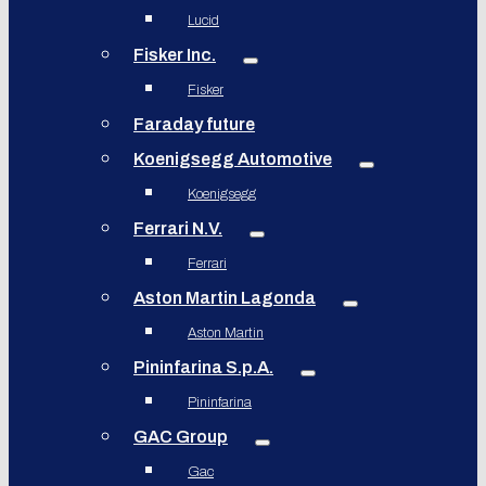
Lucid
Fisker Inc.
Fisker
Faraday future
Koenigsegg Automotive
Koenigsegg
Ferrari N.V.
Ferrari
Aston Martin Lagonda
Aston Martin
Pininfarina S.p.A.
Pininfarina
GAC Group
Gac