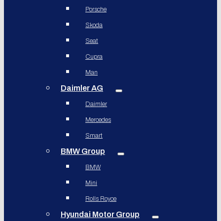
Porsche
Skoda
Seat
Cupra
Man
Daimler AG
Daimler
Mercedes
Smart
BMW Group
BMW
Mini
Rolls Royce
Hyundai Motor Group