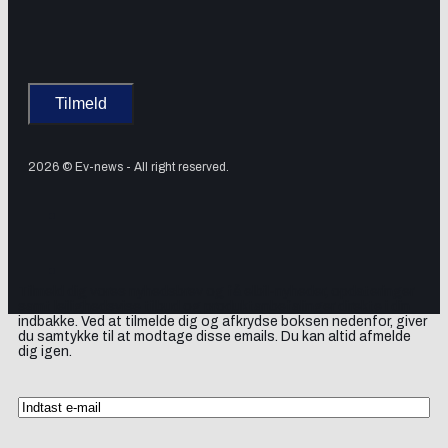
2026 © Ev-news - All right reserved.
Tilmeld dig vores nyhedsbrev og få elbil-nyheder, opdateringer
samt lejlighedsvise tilbud og produktanbefalinger direkte i din
indbakke. Ved at tilmelde dig og afkrydse boksen nedenfor, giver
du samtykke til at modtage disse emails. Du kan altid afmelde
dig igen.