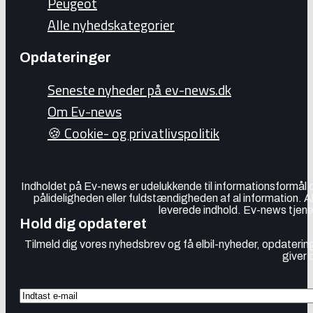
Peugeot
Alle nyhedskategorier
Opdateringer
Seneste nyheder på ev-news.dk
Om Ev-news
🍪 Cookie- og privatlivspolitik
Indholdet på Ev-news er udelukkende til informationsformål
pålideligheden eller fuldstændigheden af al information. 
leverede indhold. Ev-news tjener
Hold dig opdateret
Tilmeld dig vores nyhedsbrev og få elbil-nyheder, opdatering
giver 