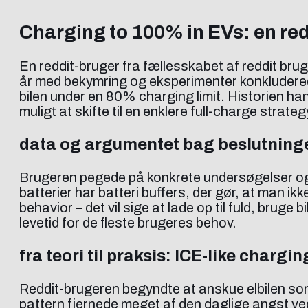
Charging to 100% in EVs: en re
En reddit-bruger fra fællesskabet af reddit brug
år med bekymring og eksperimenter konkluderede 
bilen under en 80% charging limit. Historien han
muligt at skifte til en enklere full-charge stra
data og argumentet bag beslutning
Brugeren pegede på konkrete undersøgelser o
batterier har batteri buffers, der gør, at man i
behavior – det vil sige at lade op til fuld, bruge 
levetid for de fleste brugeres behov.
fra teori til praksis: ICE-like chargi
Reddit-brugeren begyndte at anskue elbilen som e
pattern fjernede meget af den daglige angst ved