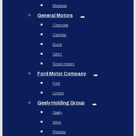
Maserati
General Motors
Chevrolet
Cadillac
Buick
GMC
Scout motors
Ford Motor Company
Ford
Lincoln
Geely Holding Group
Geely
Volvo
Polestar