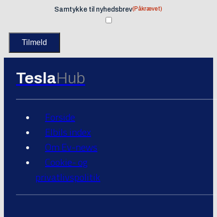
(Påkrævet)
Samtykke til nyhedsbrev
Tesla
Hub
Forside
Elbils index
Om Ev-news
Cookie- og
privatlivspolitik