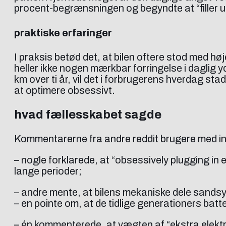
procent-begrænsningen og begyndte at “filler up
praktiske erfaringer
I praksis betød det, at bilen oftere stod med hø
heller ikke nogen mærkbar forringelse i daglig y
km over ti år, vil det i forbrugerens hverdag sta
at optimere obsessivt.
hvad fællesskabet sagde
Kommentarerne fra andre reddit brugere med inte
– nogle forklarede, at “obsessively plugging in e
lange perioder;
– andre mente, at bilens mekaniske dele sandsynl
– en pointe om, at de tidlige generationers bat
– én kommenterede, at vægten af “ekstra elektron