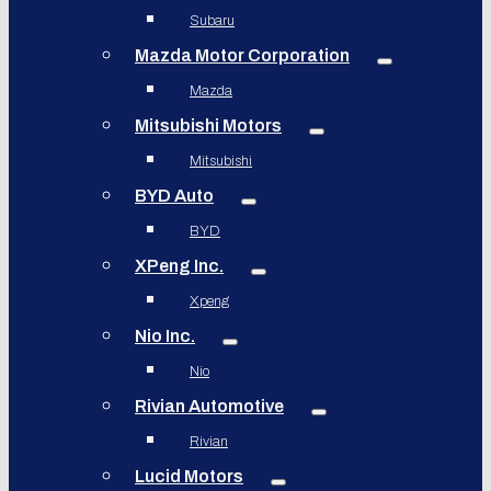
Subaru
Mazda Motor Corporation
Mazda
Mitsubishi Motors
Mitsubishi
BYD Auto
BYD
XPeng Inc.
Xpeng
Nio Inc.
Nio
Rivian Automotive
Rivian
Lucid Motors