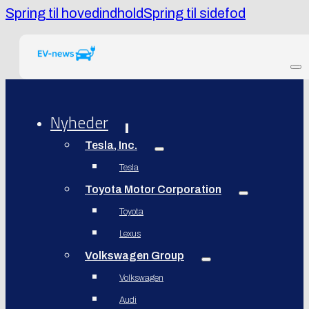
Spring til hovedindhold
Spring til sidefod
Nyheder
Tesla, Inc.
Tesla
Toyota Motor Corporation
Toyota
Lexus
Volkswagen Group
Volkswagen
Audi