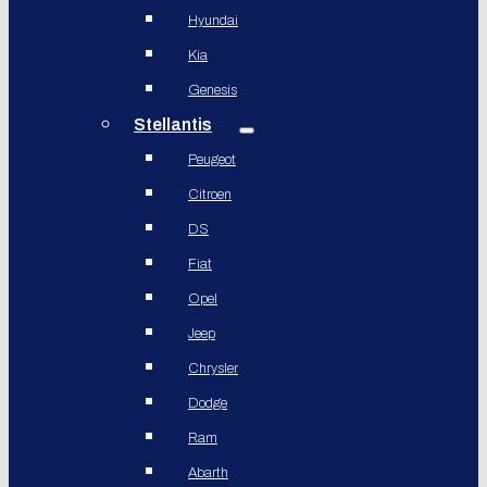
Hyundai
Kia
Genesis
Stellantis
Peugeot
Citroen
DS
Fiat
Opel
Jeep
Chrysler
Dodge
Ram
Abarth