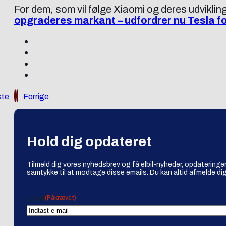
For dem, som vil følge Xiaomi og deres udvikli
opgraderes markant – udfordrer nu Tesla fo
te
Forrige
Hold dig opdateret
Tilmeld dig vores nyhedsbrev og få elbil-nyheder, opdateringer
samtykke til at modtage disse emails. Du kan altid afmelde dig
(Påkrævet)
Email