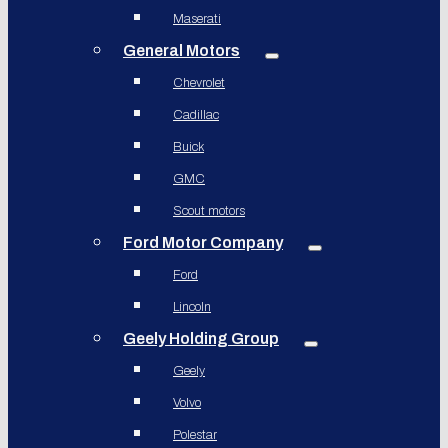
Maserati
General Motors
Chevrolet
Cadillac
Buick
GMC
Scout motors
Ford Motor Company
Ford
Lincoln
Geely Holding Group
Geely
Volvo
Polestar