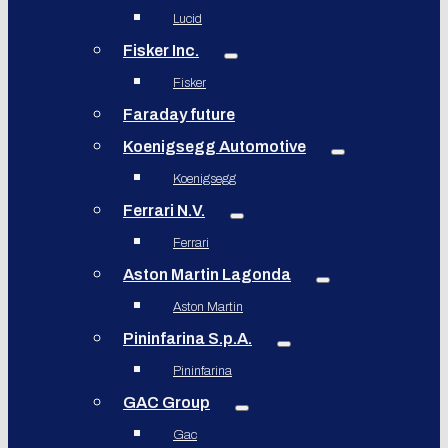
Lucid
Fisker Inc.
Fisker
Faraday future
Koenigsegg Automotive
Koenigsegg
Ferrari N.V.
Ferrari
Aston Martin Lagonda
Aston Martin
Pininfarina S.p.A.
Pininfarina
GAC Group
Gac