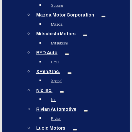
Subaru
Mazda Motor Corporation
Mazda
Mitsubishi Motors
Mitsubishi
BYD Auto
BYD
XPeng Inc.
Xpeng
Nio Inc.
Nio
Rivian Automotive
Rivian
Lucid Motors