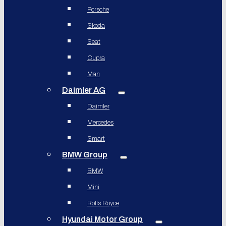
Porsche
Skoda
Seat
Cupra
Man
Daimler AG
Daimler
Mercedes
Smart
BMW Group
BMW
Mini
Rolls Royce
Hyundai Motor Group