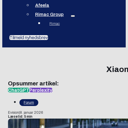
Afeela
Rimac Group
Rimac
Tilmeld nyhedsbrev
Xiaom
Opsummer artikel:
ChatGPT
Perplexity
Forum
Evision
|
8. januar 2026
Læsetid: 5 min