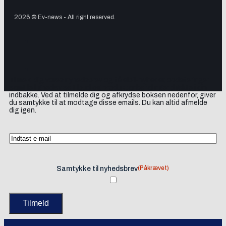
2026 © Ev-news - All right reserved.
Tilmeld dig vores nyhedsbrev og få elbil-nyheder, opdateringer
samt lejlighedsvise tilbud og produktanbefalinger direkte i din
indbakke. Ved at tilmelde dig og afkrydse boksen nedenfor, giver
du samtykke til at modtage disse emails. Du kan altid afmelde
dig igen.
(Påkrævet)
Samtykke til nyhedsbrev