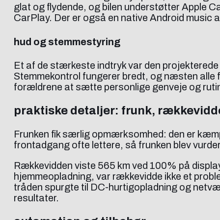
glat og flydende, og bilen understøtter Apple 
CarPlay. Der er også en native Android music 
hud og stemmestyring
Et af de stærkeste indtryk var den projekterede 
Stemmekontrol fungerer bredt, og næsten alle f
forældrene at sætte personlige genveje og ruti
praktiske detaljer: frunk, rækkevid
Frunken fik særlig opmærksomhed: den er kæmpes
frontadgang ofte lettere, så frunken blev vurd
Rækkevidden viste 565 km ved 100% på displayet
hjemmeopladning, var rækkevidde ikke et problem 
tråden spurgte til DC-hurtigopladning og netv
resultater.