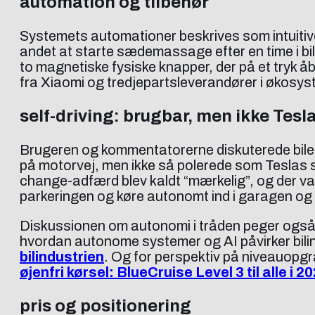
automation og tilbehør
Systemets automationer beskrives som intuitiv
andet at starte sædemassage efter en time i b
to magnetiske fysiske knapper, der på et tryk 
fra Xiaomi og tredjepartsleverandører i økosys
self-driving: brugbar, men ikke Tesla
Brugeren og kommentatorerne diskuterede bilens
på motorvej, men ikke så polerede som Teslas
change-adfærd blev kaldt “mærkelig”, og der va
parkeringen og køre autonomt ind i garagen og 
Diskussionen om autonomi i tråden peger også p
hvordan autonome systemer og AI påvirker bilin
bilindustrien
. Og for perspektiv på niveauopgr
øjenfri kørsel: BlueCruise Level 3 til alle i 2
pris og positionering