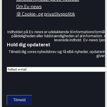
Om Ev-news
🍪 Cookie- og privatlivspolitik
Indholdet på Ev-news er udelukkende til informationsformål
pålideligheden eller fuldstændigheden af al information. 
leverede indhold. Ev-news tjener
Hold dig opdateret
Tilmeld dig vores nyhedsbrev og få elbil-nyheder, opdatering
giver 