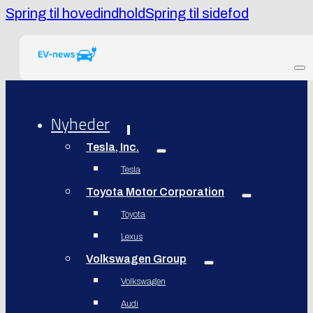
Spring til hovedindhold
Spring til sidefod
Nyheder
Tesla, Inc.
Tesla
Toyota Motor Corporation
Toyota
Lexus
Volkswagen Group
Volkswagen
Audi