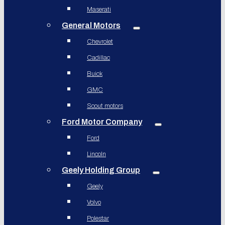
Maserati
General Motors
Chevrolet
Cadillac
Buick
GMC
Scout motors
Ford Motor Company
Ford
Lincoln
Geely Holding Group
Geely
Volvo
Polestar