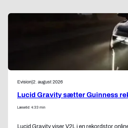
Evision
|
2. august 2026
Lucid Gravity sætter Guinness r
Læsetid: 4:33 min
Lucid Gravity viser V2L i en rekordstor onl