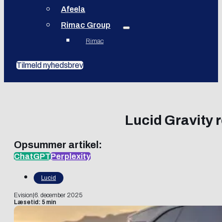
Afeela
Rimac Group
Rimac
Tilmeld nyhedsbrev
Lucid Gravity 
Opsummer artikel:
ChatGPT
Perplexity
Lucid
Evision
|
6. december 2025
Læsetid: 5 min