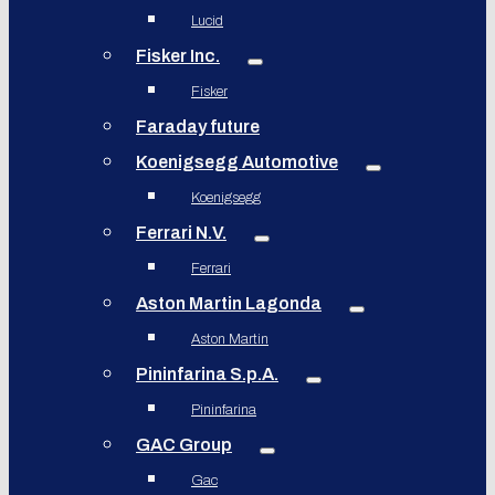
Lucid
Fisker Inc.
Fisker
Faraday future
Koenigsegg Automotive
Koenigsegg
Ferrari N.V.
Ferrari
Aston Martin Lagonda
Aston Martin
Pininfarina S.p.A.
Pininfarina
GAC Group
Gac