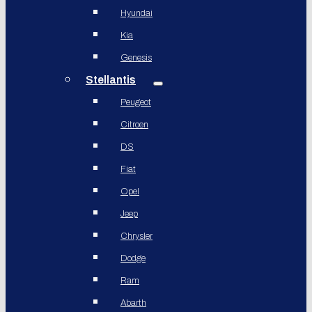
Hyundai
Kia
Genesis
Stellantis
Peugeot
Citroen
DS
Fiat
Opel
Jeep
Chrysler
Dodge
Ram
Abarth