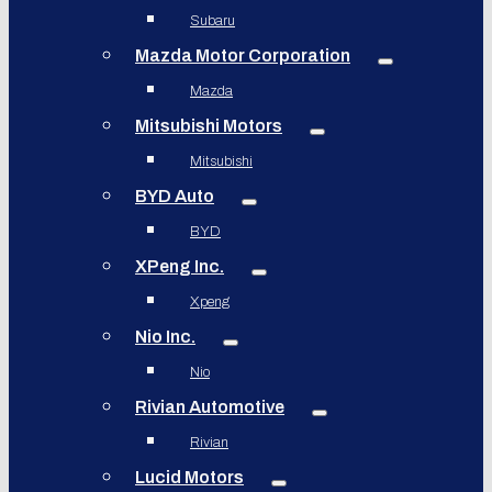
Subaru
Mazda Motor Corporation
Mazda
Mitsubishi Motors
Mitsubishi
BYD Auto
BYD
XPeng Inc.
Xpeng
Nio Inc.
Nio
Rivian Automotive
Rivian
Lucid Motors