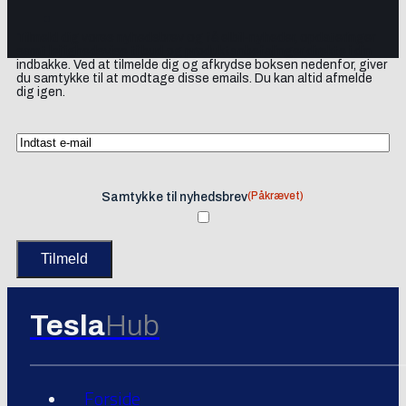
Tilmeld dig vores nyhedsbrev og få elbil-nyheder, opdateringer
samt lejlighedsvise tilbud og produktanbefalinger direkte i din
indbakke. Ved at tilmelde dig og afkrydse boksen nedenfor, giver
du samtykke til at modtage disse emails. Du kan altid afmelde
dig igen.
(Påkrævet)
Samtykke til nyhedsbrev
Tesla
Hub
Forside