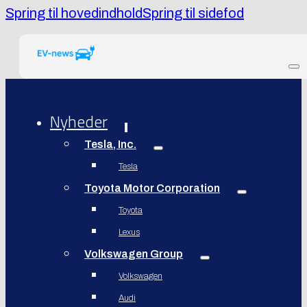
Spring til hovedindhold
Spring til sidefod
Nyheder
Tesla, Inc.
Tesla
Toyota Motor Corporation
Toyota
Lexus
Volkswagen Group
Volkswagen
Audi