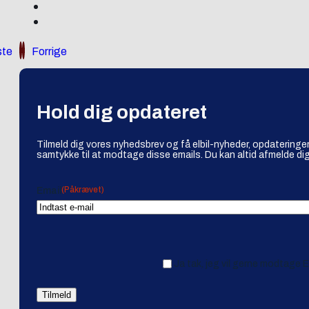
te
Forrige
Hold dig opdateret
Tilmeld dig vores nyhedsbrev og få elbil-nyheder, opdateringer
samtykke til at modtage disse emails. Du kan altid afmelde dig
(Påkrævet)
Email
Ja tak, jeg vil gerne modtage 