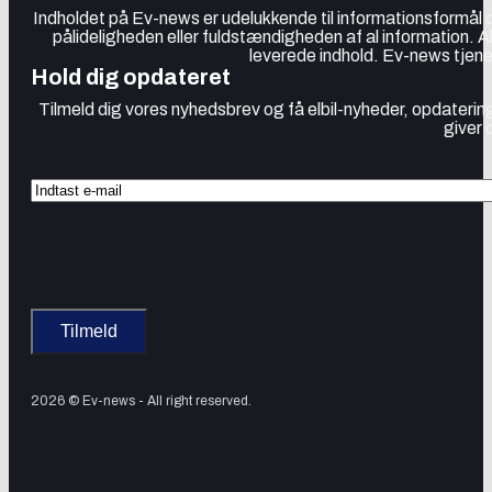
Indholdet på Ev-news er udelukkende til informationsformål
pålideligheden eller fuldstændigheden af al information. 
leverede indhold. Ev-news tjener
Hold dig opdateret
Tilmeld dig vores nyhedsbrev og få elbil-nyheder, opdatering
giver 
2026 © Ev-news - All right reserved.