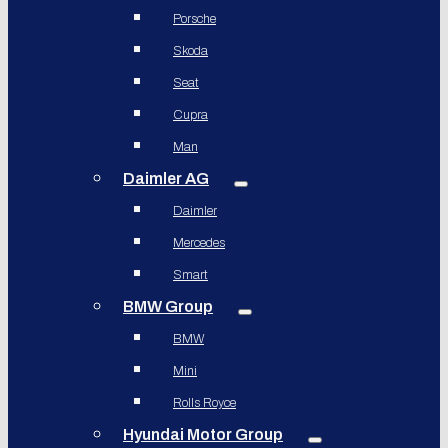
Porsche
Skoda
Seat
Cupra
Man
Daimler AG
Daimler
Mercedes
Smart
BMW Group
BMW
Mini
Rolls Royce
Hyundai Motor Group