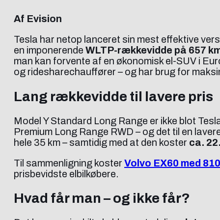
Af Evision
Tesla har netop lanceret sin mest effektive ve
en imponerende
WLTP-rækkevidde på 657 k
man kan forvente af en økonomisk el-SUV i Europa
og ridesharechauffører – og har brug for maksima
Lang rækkevidde til lavere pris
Model Y Standard Long Range er ikke blot Tesla
Premium Long Range RWD – og det til en lavere
hele 35 km – samtidig med at den koster
ca. 22
Til sammenligning koster
Volvo EX60 med 810
prisbevidste elbilkøbere.
Hvad får man – og ikke får?