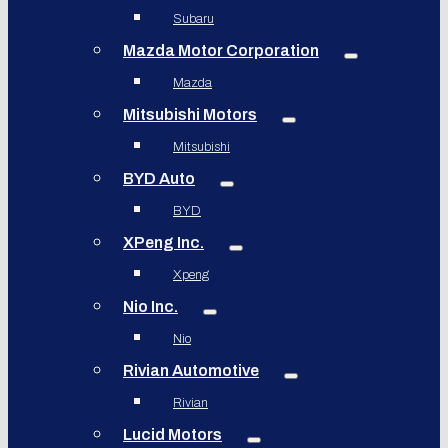
Subaru
Mazda Motor Corporation
Mazda
Mitsubishi Motors
Mitsubishi
BYD Auto
BYD
XPeng Inc.
Xpeng
Nio Inc.
Nio
Rivian Automotive
Rivian
Lucid Motors