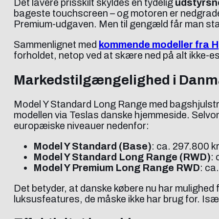
Det lavere prisskilt skyldes en tydelig
udstyrsne
bageste touchscreen – og motoren er nedgrader
Premium-udgaven. Men til gengæld får man stadi
Sammenlignet med
kommende modeller fra H
forholdet, netop ved at skære ned på alt ikke-es
Markedstilgængelighed i Danm
Model Y Standard Long Range med bagshjulstræ
modellen via Teslas danske hjemmeside. Selvom 
europæiske niveauer nedenfor:
Model Y Standard (Base)
: ca. 297.800 kr
Model Y Standard Long Range (RWD)
:
Model Y Premium Long Range RWD
: ca
Det betyder, at danske købere nu har mulighed 
luksusfeatures, de måske ikke har brug for. Isæ