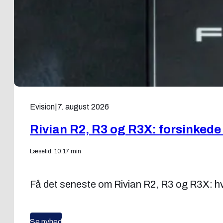
Evision
|
7. august 2026
Rivian R2, R3 og R3X: forsinkede
Læsetid: 10:17 min
Få det seneste om Rivian R2, R3 og R3X: hvo
Se nyhed