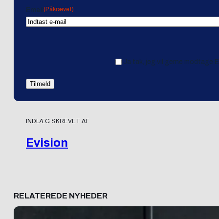
(Påkrævet)
Email
Ja tak, jeg vil gerne modtage 
INDLÆG SKREVET AF
Evision
RELATEREDE NYHEDER