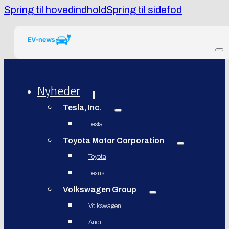
Spring til hovedindhold
Spring til sidefod
Nyheder
Tesla, Inc.
Tesla
Toyota Motor Corporation
Toyota
Lexus
Volkswagen Group
Volkswagen
Audi