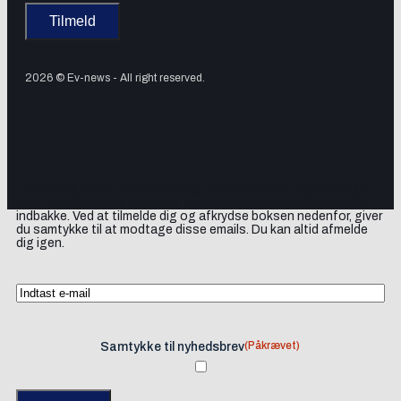
2026 © Ev-news - All right reserved.
Tilmeld dig vores nyhedsbrev og få elbil-nyheder, opdateringer
samt lejlighedsvise tilbud og produktanbefalinger direkte i din
indbakke. Ved at tilmelde dig og afkrydse boksen nedenfor, giver
du samtykke til at modtage disse emails. Du kan altid afmelde
dig igen.
(Påkrævet)
Samtykke til nyhedsbrev