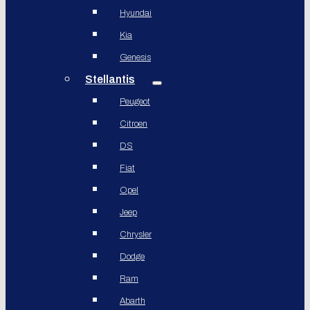
Hyundai
Kia
Genesis
Stellantis
Peugeot
Citroen
DS
Fiat
Opel
Jeep
Chrysler
Dodge
Ram
Abarth