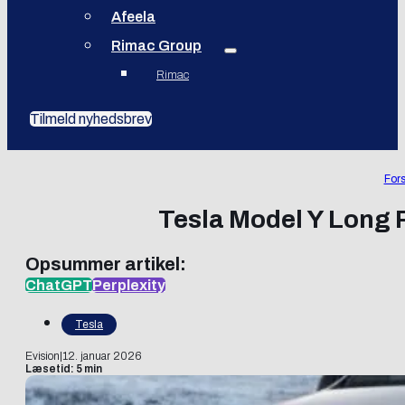
Afeela
Rimac Group
Rimac
Tilmeld nyhedsbrev
Fors
Tesla Model Y Long 
Opsummer artikel:
ChatGPT
Perplexity
Tesla
Evision
|
12. januar 2026
Læsetid: 5 min