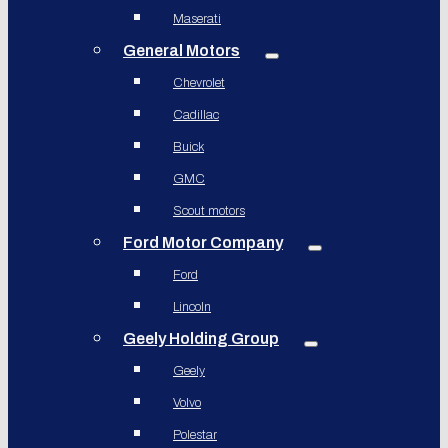
Maserati
General Motors
Chevrolet
Cadillac
Buick
GMC
Scout motors
Ford Motor Company
Ford
Lincoln
Geely Holding Group
Geely
Volvo
Polestar