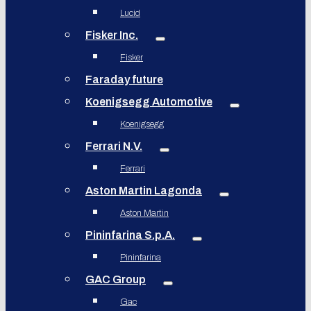
Lucid
Fisker Inc.
Fisker
Faraday future
Koenigsegg Automotive
Koenigsegg
Ferrari N.V.
Ferrari
Aston Martin Lagonda
Aston Martin
Pininfarina S.p.A.
Pininfarina
GAC Group
Gac