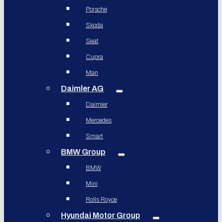
Porsche
Skoda
Seat
Cupra
Man
Daimler AG
Daimler
Mercedes
Smart
BMW Group
BMW
Mini
Rolls Royce
Hyundai Motor Group