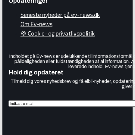
Opdateringer
Seneste nyheder på ev-news.dk
Om Ev-news
🍪 Cookie- og privatlivspolitik
Indholdet på Ev-news er udelukkende til informationsformål
pålideligheden eller fuldstændigheden af al information. 
leverede indhold. Ev-news tjener
Hold dig opdateret
Tilmeld dig vores nyhedsbrev og få elbil-nyheder, opdatering
giver 