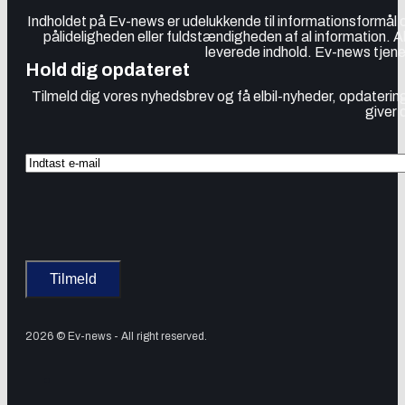
Indholdet på Ev-news er udelukkende til informationsformål
pålideligheden eller fuldstændigheden af al information. 
leverede indhold. Ev-news tjener
Hold dig opdateret
Tilmeld dig vores nyhedsbrev og få elbil-nyheder, opdatering
giver 
2026 © Ev-news - All right reserved.