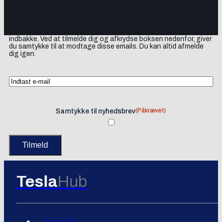
Tilmeld dig vores nyhedsbrev og få elbil-nyheder, opdateringer
samt lejlighedsvise tilbud og produktanbefalinger direkte i din
indbakke. Ved at tilmelde dig og afkrydse boksen nedenfor, giver
du samtykke til at modtage disse emails. Du kan altid afmelde
dig igen.
(Påkrævet)
Samtykke til nyhedsbrev
Tesla
Hub
Forside