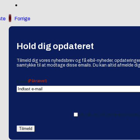
te
Forrige
Hold dig opdateret
Tilmeld dig vores nyhedsbrev og få elbil-nyheder, opdateringer
samtykke til at modtage disse emails. Du kan altid afmelde dig
(Påkrævet)
Email
Ja tak, jeg vil gerne modtage 