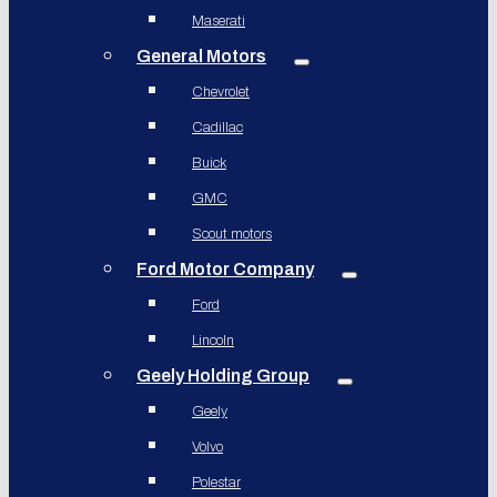
Maserati
General Motors
Chevrolet
Cadillac
Buick
GMC
Scout motors
Ford Motor Company
Ford
Lincoln
Geely Holding Group
Geely
Volvo
Polestar