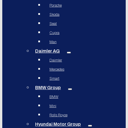
Porsche
Skoda
Seat
Cupra
Man
Daimler AG
Daimler
Mercedes
Smart
BMW Group
BMW
Mini
Rolls Royce
Hyundai Motor Group