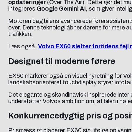
opdateringer
(Over The Air). Dette gør det mu
integreres
Google Gemini AI
, som giver intel
Motoren bag bilens avancerede førerassisten
over. Denne teknologi åbner dørene for mere auto
trafikken.
Læs også:
Volvo EX60 sletter fortidens fej
Designet til moderne førere
EX60 markerer også en visuel nyretning for Volv
landskabsorienteret touchdisplay styrer infota
Det elegante og skandinavisk inspirerede interiør
understøtter Volvos ambition om, at bilen i højer
Konkurrencedygtig pris og posi
Prismæssigt placerer EX60 sig, ifølge oplysni