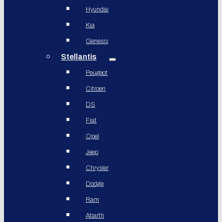
Hyundai
Kia
Genesis
Stellantis
Peugeot
Citroen
DS
Fiat
Opel
Jeep
Chrysler
Dodge
Ram
Abarth