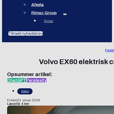
Afeela
Rimac Group
Rimac
Tilmeld nyhedsbrev
Forsi
Volvo EX60 elektrisk 
Opsummer artikel:
ChatGPT
Perplexity
Volvo
Evision
|
21. januar 2026
Læsetid: 4 min