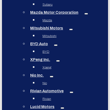
Subaru
Mazda Motor Corporation
Mazda
Mitsubishi Motors
Mitsubishi
BYD Auto
BYD
XPeng Inc.
Xpeng
Nio Inc.
Nio
Rivian Automotive
Rivian
Lucid Motors