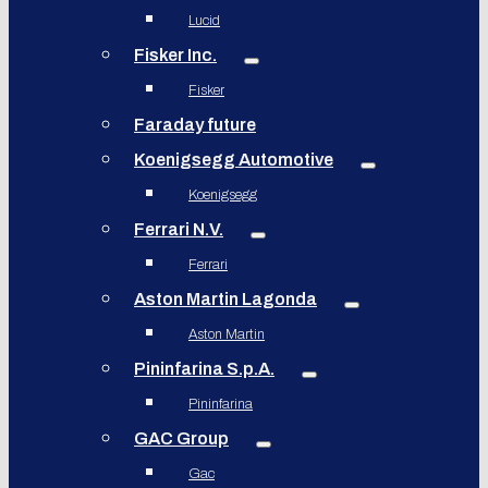
Lucid
Fisker Inc.
Fisker
Faraday future
Koenigsegg Automotive
Koenigsegg
Ferrari N.V.
Ferrari
Aston Martin Lagonda
Aston Martin
Pininfarina S.p.A.
Pininfarina
GAC Group
Gac