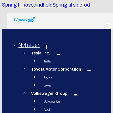
Spring til hovedindhold
Spring til sidefod
Nyheder
Tesla, Inc.
Tesla
Toyota Motor Corporation
Toyota
Lexus
Volkswagen Group
Volkswagen
Audi