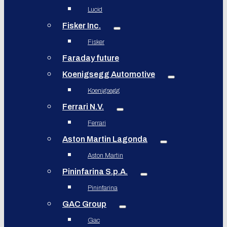
Lucid
Fisker Inc.
Fisker
Faraday future
Koenigsegg Automotive
Koenigsegg
Ferrari N.V.
Ferrari
Aston Martin Lagonda
Aston Martin
Pininfarina S.p.A.
Pininfarina
GAC Group
Gac