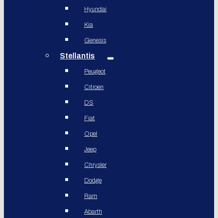
Hyundai
Kia
Genesis
Stellantis
Peugeot
Citroen
DS
Fiat
Opel
Jeep
Chrysler
Dodge
Ram
Abarth