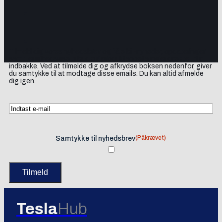
Tilmeld dig vores nyhedsbrev og få elbil-nyheder, opdateringer
samt lejlighedsvise tilbud og produktanbefalinger direkte i din
indbakke. Ved at tilmelde dig og afkrydse boksen nedenfor, giver
du samtykke til at modtage disse emails. Du kan altid afmelde
dig igen.
(Påkrævet)
Samtykke til nyhedsbrev
Tesla
Hub