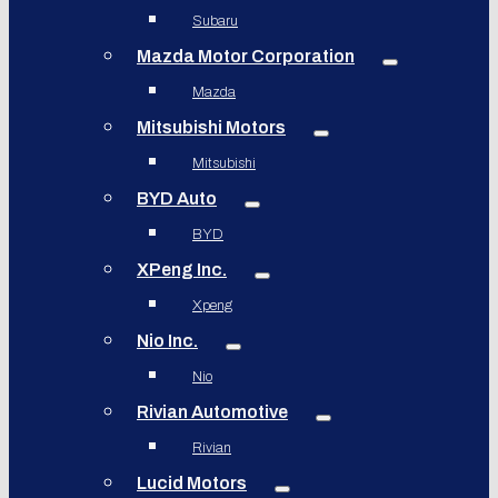
Subaru
Mazda Motor Corporation
Mazda
Mitsubishi Motors
Mitsubishi
BYD Auto
BYD
XPeng Inc.
Xpeng
Nio Inc.
Nio
Rivian Automotive
Rivian
Lucid Motors