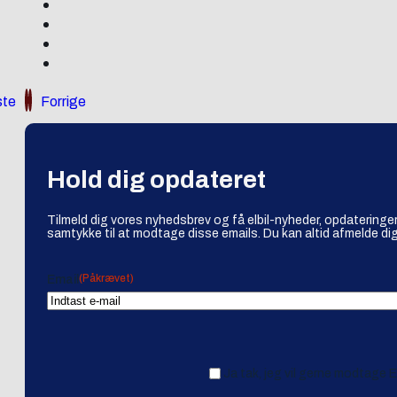
te
Forrige
Hold dig opdateret
Tilmeld dig vores nyhedsbrev og få elbil-nyheder, opdateringer
samtykke til at modtage disse emails. Du kan altid afmelde dig
(Påkrævet)
Email
Ja tak, jeg vil gerne modtage 