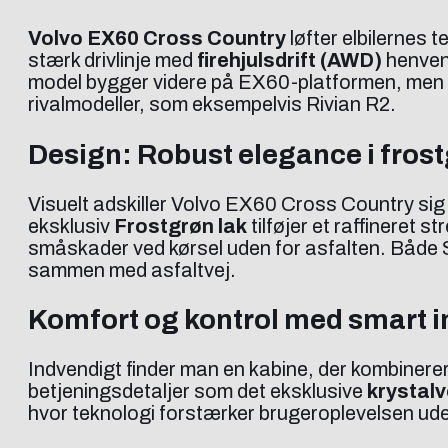
Volvo EX60 Cross Country
løfter elbilernes 
stærk drivlinje med
firehjulsdrift (AWD)
henvend
model bygger videre på EX60-platformen, men ti
rivalmodeller, som eksempelvis Rivian R2.
Design: Robust elegance i fros
Visuelt adskiller Volvo EX60 Cross Country si
eksklusiv
Frostgrøn lak
tilføjer et raffineret 
småskader ved kørsel uden for asfalten. Både S
sammen med asfaltvej.
Komfort og kontrol med smart i
Indvendigt finder man en kabine, der kombinerer
betjeningsdetaljer som det eksklusive
krystal
hvor teknologi forstærker brugeroplevelsen ud