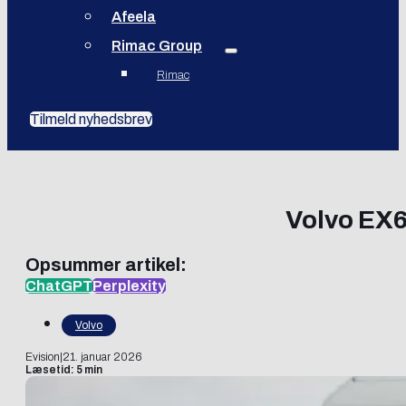
Afeela
Rimac Group
Rimac
Tilmeld nyhedsbrev
Volvo EX60
Opsummer artikel:
ChatGPT
Perplexity
Volvo
Evision
|
21. januar 2026
Læsetid: 5 min