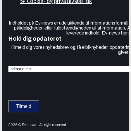
🍪 Cookie- og privatlivspolitik
Indholdet på Ev-news er udelukkende til informationsformål
pålideligheden eller fuldstændigheden af al information. 
leverede indhold. Ev-news tjener
Hold dig opdateret
Tilmeld dig vores nyhedsbrev og få elbil-nyheder, opdatering
giver 
2026 © Ev-news - All right reserved.