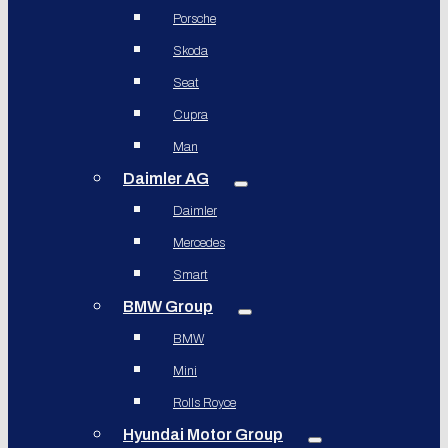
Porsche
Skoda
Seat
Cupra
Man
Daimler AG
Daimler
Mercedes
Smart
BMW Group
BMW
Mini
Rolls Royce
Hyundai Motor Group