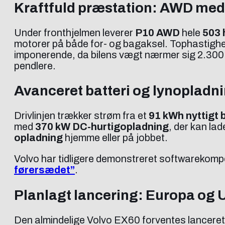
Kraftfuld præstation: AWD med
Under fronthjelmen leverer
P10 AWD
hele
503 
motorer på både for- og bagaksel. Tophastigh
imponerende, da bilens vægt nærmer sig 2.300
pendlere.
Avanceret batteri og lynopladn
Drivlinjen trækker strøm fra et
91 kWh nyttigt b
med
370 kW DC-hurtigopladning
, der kan lad
opladning
hjemme eller på jobbet.
Volvo har tidligere demonstreret softwarekom
førersædet”
.
Planlagt lancering: Europa og
Den almindelige Volvo EX60 forventes lanceret