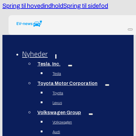
Spring til hovedindhold
Spring til sidefod
Nyheder
Tesla, Inc.
Tesla
Toyota Motor Corporation
Toyota
Lexus
Volkswagen Group
Volkswagen
Audi