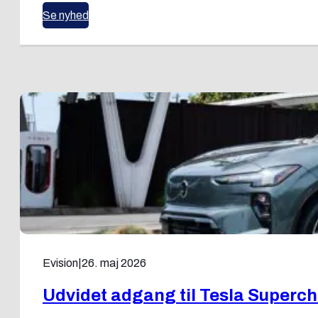
Se nyhed
Evision
|
26. maj 2026
Udvidet adgang til Tesla Supercha