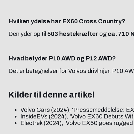
Hvilken ydelse har EX60 Cross Country?
Den yder op til
503 hestekræfter
og
ca. 710 
Hvad betyder P10 AWD og P12 AWD?
Det er betegnelser for Volvos drivlinjer. P10
Kilder til denne artikel
Volvo Cars (2024), ‘Pressemeddelelse: EX6
InsideEVs (2024), ‘Volvo EX60 Debuts Wit
Electrek (2024), ‘Volvo EX60 goes rugged 