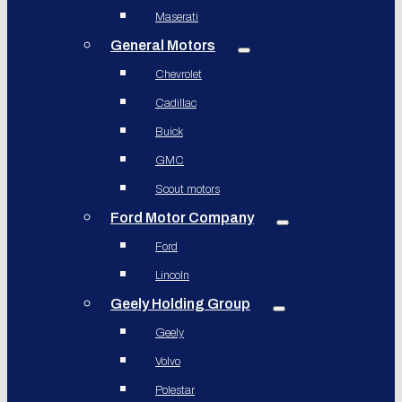
Maserati
General Motors
Chevrolet
Cadillac
Buick
GMC
Scout motors
Ford Motor Company
Ford
Lincoln
Geely Holding Group
Geely
Volvo
Polestar