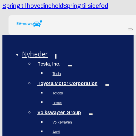
Spring til hovedindhold
Spring til sidefod
Nyheder
Tesla, Inc.
Tesla
Toyota Motor Corporation
Toyota
Lexus
Volkswagen Group
Volkswagen
Audi