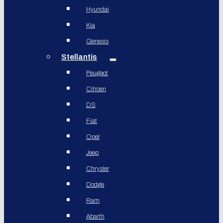
Hyundai
Kia
Genesis
Stellantis
Peugeot
Citroen
DS
Fiat
Opel
Jeep
Chrysler
Dodge
Ram
Abarth