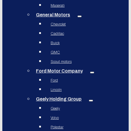
Maserati
General Motors
Chevrolet
Cadillac
Buick
GMC
Scout motors
Ford Motor Company
Ford
Lincoln
Geely Holding Group
Geely
Volvo
Polestar