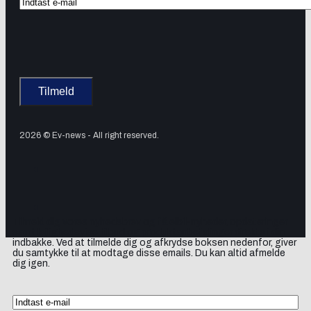
2026 © Ev-news - All right reserved.
Tilmeld dig vores nyhedsbrev og få elbil-nyheder, opdateringer
samt lejlighedsvise tilbud og produktanbefalinger direkte i din
indbakke. Ved at tilmelde dig og afkrydse boksen nedenfor, giver
du samtykke til at modtage disse emails. Du kan altid afmelde
dig igen.