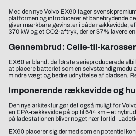
Med den nye Volvo EX60 tager svensk premium-t
platformen og introducerer et banebrydende celle-
giver mærkbare gevinster i både rækkevidde, eff
370 kW og et CO2-aftryk, der er 37% lavere end 
Gennembrud: Celle-til-karosser
EX60 er blandt de første serieproducerede elbiler
at placere batteriet som en selvstændig modulæ
mindre vægt og bedre udnyttelse af pladsen. R
Imponerende rækkevidde og hur
Den nye arkitektur gør det også muligt for Vol
en EPA-rækkevidde på op til 644 km – et nybrud 
på ladestationen bliver noget nær fortid. Ladet
EX60 placerer sig dermed som en potentiel ko