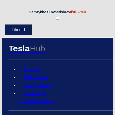
(Påkrævet)
Samtykke til nyhedsbrev
Tesla
Hub
Forside
Elbils index
Om Ev-news
Cookie- og
privatlivspolitik