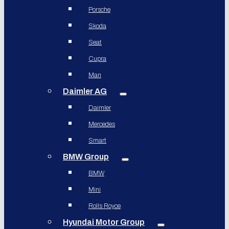
Porsche
Skoda
Seat
Cupra
Man
Daimler AG
Daimler
Mercedes
Smart
BMW Group
BMW
Mini
Rolls Royce
Hyundai Motor Group