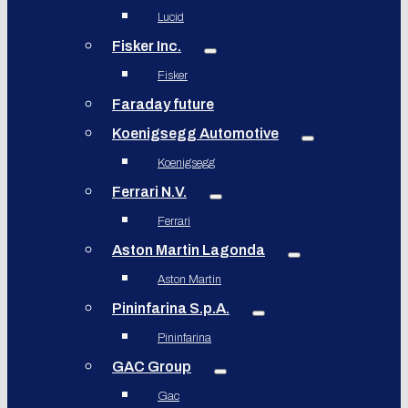
Lucid
Fisker Inc.
Fisker
Faraday future
Koenigsegg Automotive
Koenigsegg
Ferrari N.V.
Ferrari
Aston Martin Lagonda
Aston Martin
Pininfarina S.p.A.
Pininfarina
GAC Group
Gac