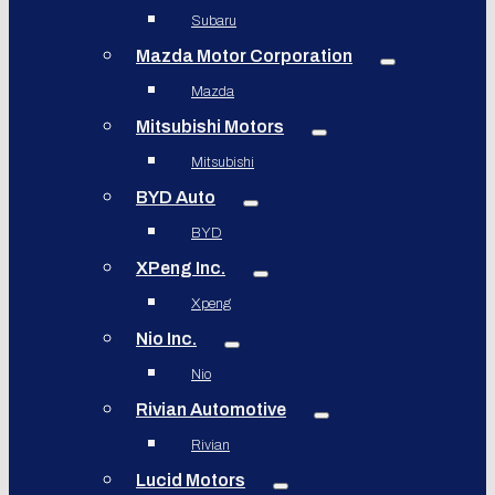
Subaru
Mazda Motor Corporation
Mazda
Mitsubishi Motors
Mitsubishi
BYD Auto
BYD
XPeng Inc.
Xpeng
Nio Inc.
Nio
Rivian Automotive
Rivian
Lucid Motors