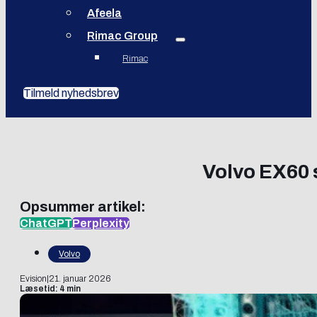
Afeela
Rimac Group
Rimac
Tilmeld nyhedsbrev
Volvo EX60 s
Opsummer artikel:
ChatGPT
Perplexity
Volvo
Evision
|
21. januar 2026
Læsetid: 4 min