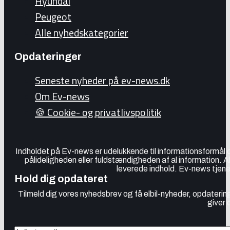
Hyundai
Peugeot
Alle nyhedskategorier
Opdateringer
Seneste nyheder på ev-news.dk
Om Ev-news
🍪 Cookie- og privatlivspolitik
Indholdet på Ev-news er udelukkende til informationsformål
pålideligheden eller fuldstændigheden af al information. 
leverede indhold. Ev-news tjener
Hold dig opdateret
Tilmeld dig vores nyhedsbrev og få elbil-nyheder, opdatering
giver 